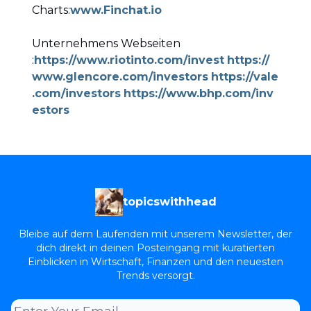
Charts:
www.Finchat.io
Unternehmens Webseiten
:
https://www.riotinto.com/invest
https://
www.glencore.com/investors
https://vale
.com/investors
https://www.bhp.com/inv
estors
topicswithhead
Bleibe auf dem Laufenden mit unserem Newsletter, der
dich direkt in deinen Posteingang mit kuratierten
Einblicken in Wirtschaft, Finanzen und den neuesten
Trends versorgt.