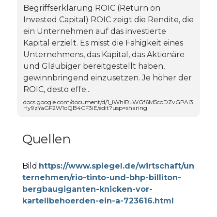
Begriffserklärung ROIC (Return on
Invested Capital) ROIC zeigt die Rendite, die
ein Unternehmen auf das investierte
Kapital erzielt. Es misst die Fähigkeit eines
Unternehmens, das Kapital, das Aktionäre
und Gläubiger bereitgestellt haben,
gewinnbringend einzusetzen. Je höher der
ROIC, desto effe...
docs.google.com/document/d/1_iWhIRLWGf6M5coDZvGPAl3
Hy9zYaGF2W1oQB4CF3iE/edit?usp=sharing
Quellen
Bild:
https://www.spiegel.de/wirtschaft/un
ternehmen/rio-tinto-und-bhp-billiton-
bergbaugiganten-knicken-vor-
kartellbehoerden-ein-a-723616.html