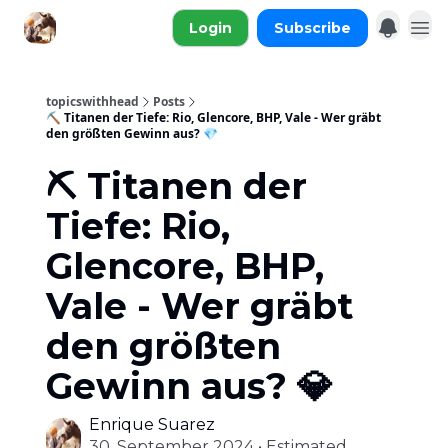
Login
Subscribe
topicswithhead
Posts
⛏️ Titanen der Tiefe: Rio, Glencore, BHP, Vale - Wer gräbt
den größten Gewinn aus? 💎
⛏️ Titanen der
Tiefe: Rio,
Glencore, BHP,
Vale - Wer gräbt
den größten
Gewinn aus? 💎
Enrique Suarez
30. September 2024 • Estimated